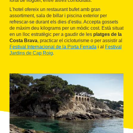
forta de lloguer, entre altres comoditats.
L'hotel ofereix un restaurant bufet amb gran
assortiment, sala de billar i piscina exterior per
refrescar-se durant els dies d'estiu. Accepta gossets
de màxim deu kilograms per un mòdic cost. Està situat
en un lloc estratègic per a gaudir de les
platges de la
Costa Brava
, practicar el cicloturisme o per assistir al
Festival Internacional de la Porta Ferrada
i al
Festival
Jardins de Cap Roig
.