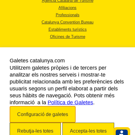
Agència Catalana de Turisme
Afiliacions
Professionals
Catalunya Convention Bureau
Establiments turístics
Oficines de Turisme
Galetes catalunya.com
Utilitzem galetes pròpies i de tercers per
analitzar els nostres serveis i mostrar-te
AVÍS LEGAL
publicitat relacionada amb les preferències dels
POLÍTICA DE PRIVACITAT
usuaris segons un perfil elaborat a partir dels
COOKIES
seus hàbits de navegació. Pots obtenir més
informació a la
Política de Galetes
ACCESSIBILITAT
.
Configuració de galetes
Copyright © 2026. Agència Catalana de Turisme. Tots els drets reservats.
Rebutja-les totes
Accepta-les totes