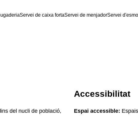
bugaderia
Servei de caixa forta
Servei de menjador
Servei d'esmo
Accessibilitat
ins del nucli de població,
Espai accessible:
Espais