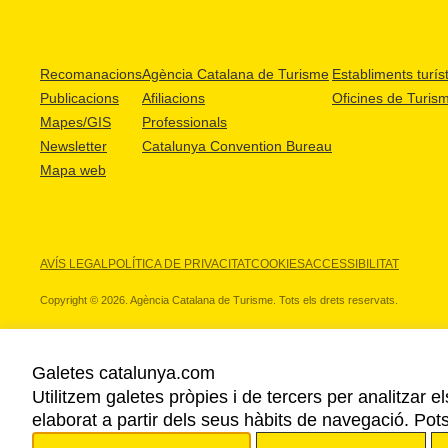
Recomanacions
Agència Catalana de Turisme
Establiments turíst
Publicacions
Afiliacions
Oficines de Turis
Mapes/GIS
Professionals
Newsletter
Catalunya Convention Bureau
Mapa web
AVÍS LEGAL
POLÍTICA DE PRIVACITAT
COOKIES
ACCESSIBILITAT
Copyright © 2026. Agència Catalana de Turisme. Tots els drets reservats.
Galetes catalunya.com
Utilitzem galetes pròpies i de tercers per analitzar e
ELS NOSTRES PARTNERS
elaborat a partir dels seus hàbits de navegació. Pot