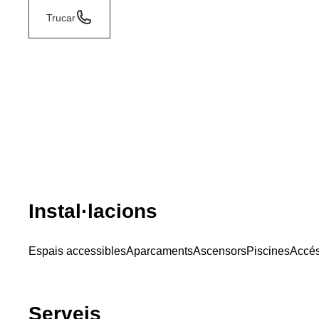
Trucar
Instal·lacions
Espais accessibles
Aparcaments
Ascensors
Piscines
Accés
Serveis