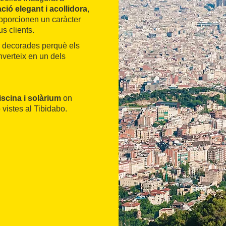
ció elegant i acollidora
,
 proporcionen un caràcter
us clients.
i decorades perquè els
nverteix en un dels
scina i solàrium
on
vistes al Tibidabo.