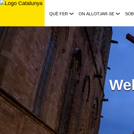
Saltar
al
QUÈ FER
ON ALLOTJAR-SE
SOB
contingut
Wel