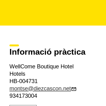
Informació pràctica
WellCome Boutique Hotel
Hotels
HB-004731
montse@diezcascon.net
934173004