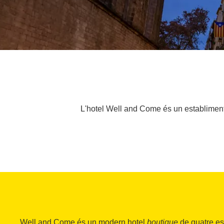
L'hotel Well and Come és un establiment
Well and Come és un modern hotel
boutique
de quatre est