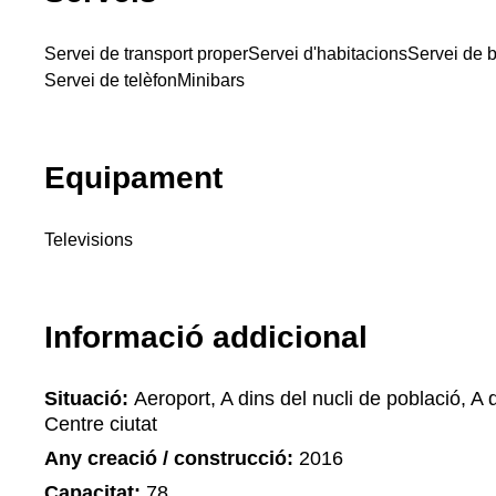
Servei de transport proper
Servei d'habitacions
Servei de 
Servei de telèfon
Minibars
Equipament
Televisions
Informació addicional
Situació:
Aeroport, A dins del nucli de població, A d
Centre ciutat
Any creació / construcció:
2016
Capacitat:
78