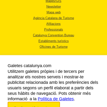
Mapes/GIS
Newsletter
Mapa web
Agència Catalana de Turisme
Afiliacions
Professionals
Catalunya Convention Bureau
Establiments turístics
Oficines de Turisme
Galetes catalunya.com
Utilitzem galetes pròpies i de tercers per
analitzar els nostres serveis i mostrar-te
AVÍS LEGAL
publicitat relacionada amb les preferències dels
POLÍTICA DE PRIVACITAT
usuaris segons un perfil elaborat a partir dels
COOKIES
seus hàbits de navegació. Pots obtenir més
informació a la
Política de Galetes
ACCESSIBILITAT
.