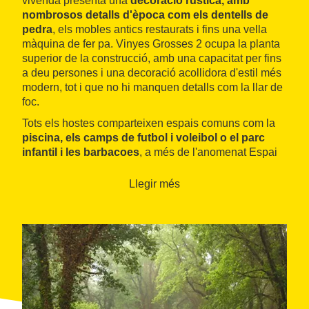
vivenda presenta una
decoració rústica, amb
nombrosos detalls d'època com els dentells de
pedra
, els mobles antics restaurats i fins una vella
màquina de fer pa. Vinyes Grosses 2 ocupa la planta
superior de la construcció, amb una capacitat per fins
a deu persones i una decoració acollidora d'estil més
modern, tot i que no hi manquen detalls com la llar de
foc.
Tots els hostes comparteixen espais comuns com la
piscina, els camps de futbol i voleibol o el parc
infantil i les barbacoes
, a més de l'anomenat Espai
d'Oci. Es tracta d'una sala rústica de noranta metres
quadrats amb llar de foc on passar-hi estones
Llegir més
relaxades, ja sigui seient al sofà, escoltant música i
jugant amb un magnífic billar o a jocs de taula.