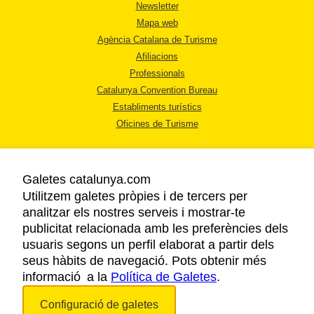
Newsletter
Mapa web
Agència Catalana de Turisme
Afiliacions
Professionals
Catalunya Convention Bureau
Establiments turístics
Oficines de Turisme
Galetes catalunya.com
Utilitzem galetes pròpies i de tercers per
analitzar els nostres serveis i mostrar-te
AVÍS LEGAL
publicitat relacionada amb les preferències dels
POLÍTICA DE PRIVACITAT
usuaris segons un perfil elaborat a partir dels
COOKIES
seus hàbits de navegació. Pots obtenir més
informació a la
Política de Galetes
ACCESSIBILITAT
.
Configuració de galetes