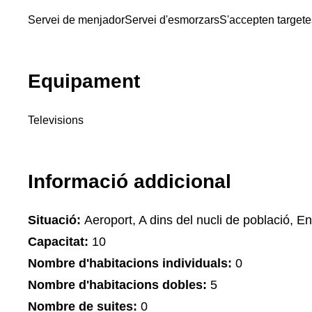
Servei de menjador
Servei d'esmorzars
S'accepten targete
Equipament
Televisions
Informació addicional
Situació:
Aeroport, A dins del nucli de població, Ent
Capacitat:
10
Nombre d'habitacions individuals:
0
Nombre d'habitacions dobles:
5
Nombre de suites:
0