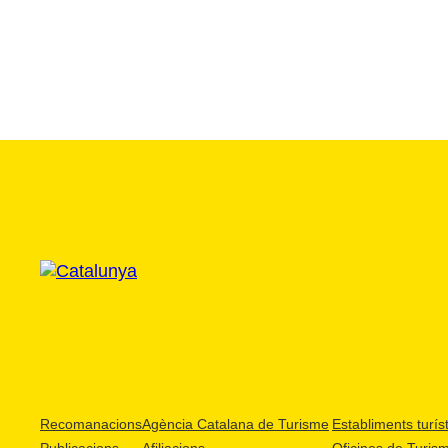
Recomanacions
Agència Catalana de Turisme
Establiments turíst