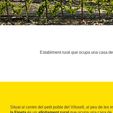
Establiment rural que ocupa una casa de
Situat al centre del petit poble del Vilosell, al peu de le
la Fineta
és un
allotjament rural
que ocupa una casa de