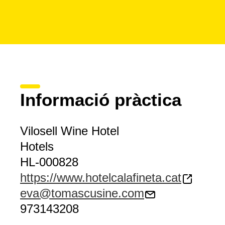
Informació pràctica
Vilosell Wine Hotel
Hotels
HL-000828
https://www.hotelcalafineta.cat
eva@tomascusine.com
973143208