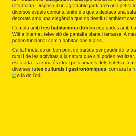
reformada. Disposa d'un agradable jardí amb una petita t
diversos espais comuns, entre els quals destaca una sala 
decorats amb una elegància que no desdiu l'ambient caso
Compta amb
tres habitacions dobles
equipades amb ba
Wifi a Internet, televisió de pantalla plana i terrassa. A mé
poden funcionar com a habitacions triples.
Ca la Fineta és un bon punt de partida per gaudir de la tran
rural i de les activitats a la natura que s'hi poden realitz
escalada. La zona és ideal pels amants dels bolets i, a mé
diverses
rutes culturals i gastronòmiques
, com ara la
r
vi
o la de l'oli.