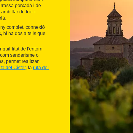
errassa porxada i de
amb llar de foc, i
là.
ny complet, connexió
s, hi ha dos altells que
quil·litat de l'entorn
ar, com senderisme o
s, permet realitzar
uta del Císter
, la
ruta del