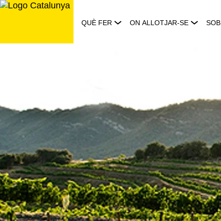
Saltar
al
QUÈ FER
ON ALLOTJAR-SE
SOB
contingut