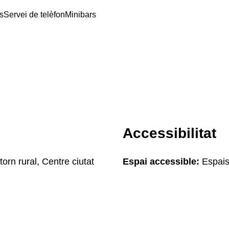
s
Servei de telèfon
Minibars
Accessibilitat
orn rural, Centre ciutat
Espai accessible:
Espais