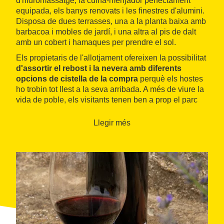
d'hidromassatge, la cuina-menjador perfectament
equipada, els banys renovats i les finestres d'alumini.
Disposa de dues terrasses, una a la planta baixa amb
barbacoa i mobles de jardí, i una altra al pis de dalt
amb un cobert i hamaques per prendre el sol.
Els propietaris de l'allotjament ofereixen la possibilitat
d'assortir el rebost i la nevera amb diferents
opcions de cistella de la compra
perquè els hostes
ho trobin tot llest a la seva arribada. A més de viure la
vida de poble, els visitants tenen ben a prop el parc
natural de l'Albera i alguns dels cellers vinícoles de la
DO Empordà.
Llegir més