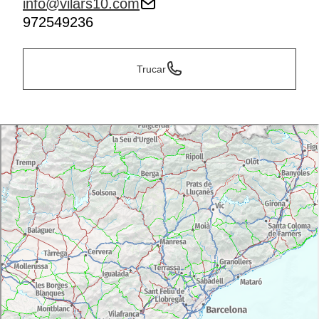
info@vilars10.com
972549236
Trucar