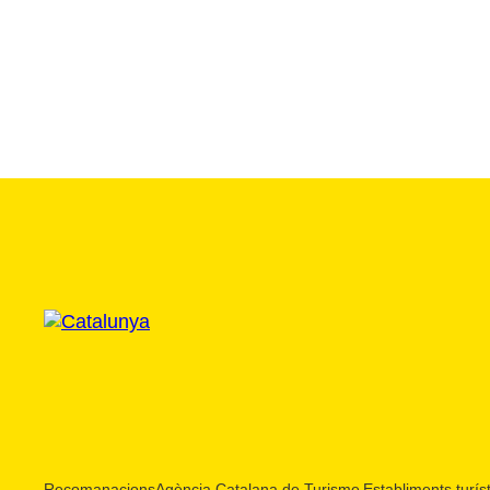
Recomanacions
Agència Catalana de Turisme
Establiments turíst