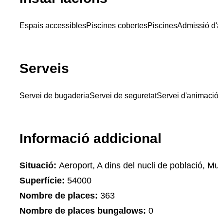
Espais accessibles
Piscines cobertes
Piscines
Admissió d
Serveis
Servei de bugaderia
Servei de seguretat
Servei d'animació 
Informació addicional
Situació:
Aeroport, A dins del nucli de població, M
Superfície:
54000
Nombre de places:
363
Nombre de places bungalows:
0