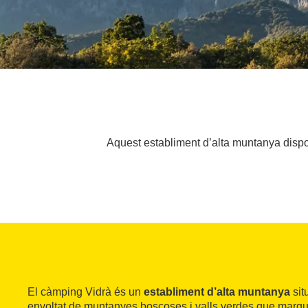
Aquest establiment d’alta muntanya dispo
El càmping Vidrà és un
establiment d’alta muntanya
sit
envoltat de muntanyes boscoses i valls verdes que marque