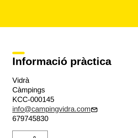
Informació pràctica
Vidrà
Càmpings
KCC-000145
info@campingvidra.com
679745830