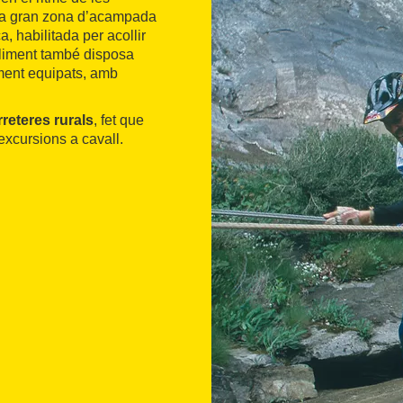
na gran zona d’acampada
, habilitada per acollir
liment també disposa
ent equipats, amb
rreteres rurals
, fet que
excursions a cavall.