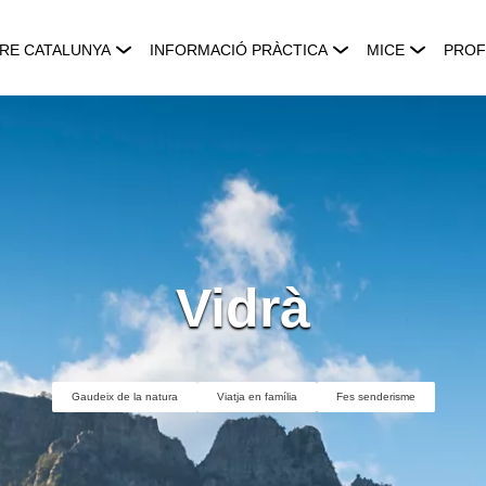
RE CATALUNYA
INFORMACIÓ PRÀCTICA
MICE
PROF
Vidrà
Gaudeix de la natura
Viatja en família
Fes senderisme