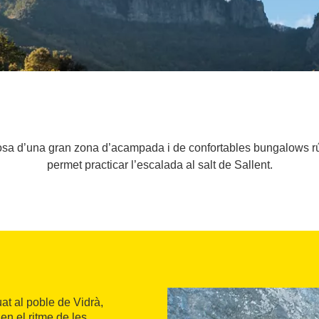
sa d’una gran zona d’acampada i de confortables bungalows rús
permet practicar l’escalada al salt de Sallent.
uat al poble de Vidrà,
n el ritme de les