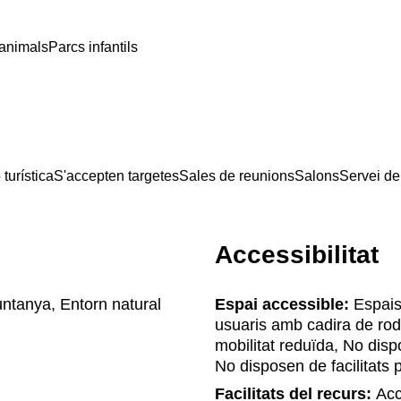
'animals
Parcs infantils
turística
S'accepten targetes
Sales de reunions
Salons
Servei de 
Accessibilitat
untanya, Entorn natural
Espai accessible:
Espais 
usuaris amb cadira de rod
mobilitat reduïda, No disp
No disposen de facilitats
Facilitats del recurs:
Accé