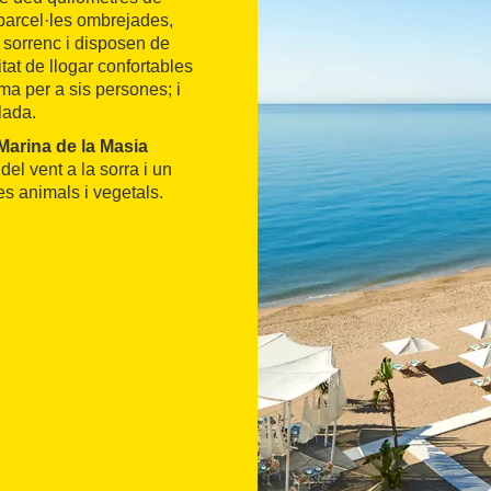
 parcel·les ombrejades,
l sorrenc i disposen de
itat de llogar confortables
ma per a sis persones; i
lada.
Marina de la Masia
el vent a la sorra i un
s animals i vegetals.