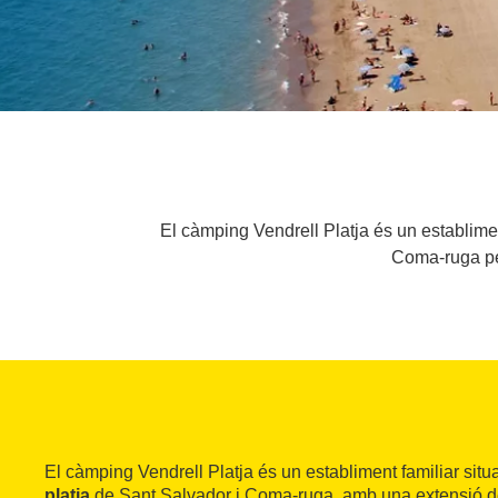
El càmping Vendrell Platja és un establimen
Coma-ruga per
El càmping Vendrell Platja és un establiment familiar situ
platja
de Sant Salvador i Coma-ruga, amb una extensió d