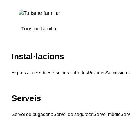
Turisme familiar
Instal·lacions
Espais accessibles
Piscines cobertes
Piscines
Admissió d
Serveis
Servei de bugaderia
Servei de seguretat
Servei mèdic
Serv