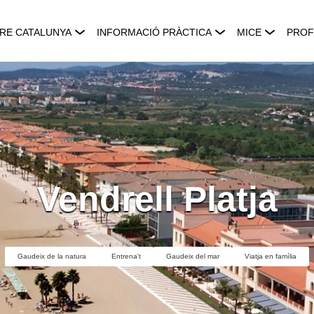
RE CATALUNYA
INFORMACIÓ PRÀCTICA
MICE
PROF
Vendrell Platja
Gaudeix de la natura
Entrena't
Gaudeix del mar
Viatja en família