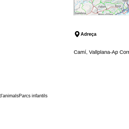
Adreça
Camí, Vallplana-Ap Corr
d'animals
Parcs infantils