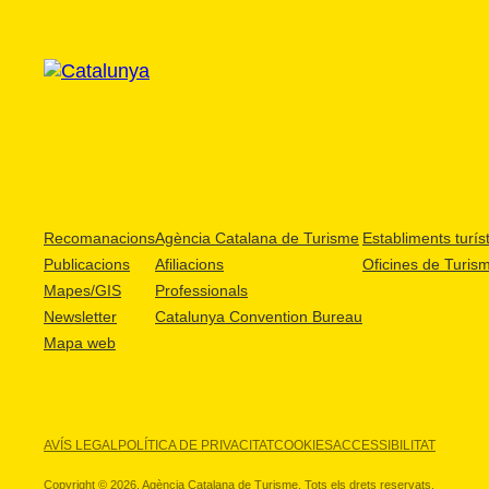
Recomanacions
Agència Catalana de Turisme
Establiments turíst
Publicacions
Afiliacions
Oficines de Turis
Mapes/GIS
Professionals
Newsletter
Catalunya Convention Bureau
Mapa web
AVÍS LEGAL
POLÍTICA DE PRIVACITAT
COOKIES
ACCESSIBILITAT
Copyright © 2026. Agència Catalana de Turisme. Tots els drets reservats.