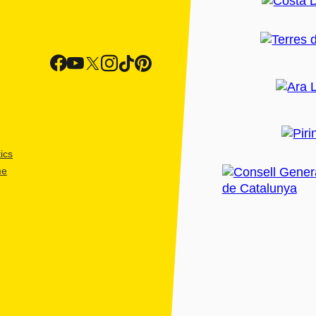
ics
me