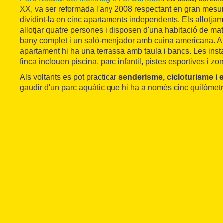
XX, va ser reformada l'any 2008 respectant en gran mesura 
dividint-la en cinc apartaments independents. Els allotja
allotjar quatre persones i disposen d'una habitació de ma
bany complet i un saló-menjador amb cuina americana. A l
apartament hi ha una terrassa amb taula i bancs. Les ins
finca inclouen piscina, parc infantil, pistes esportives i z
Als voltants es pot practicar
senderisme, cicloturisme i 
gaudir d'un parc aquàtic que hi ha a només cinc quilòmetr