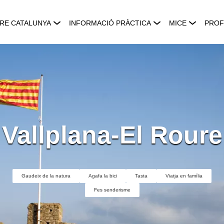
RE CATALUNYA
INFORMACIÓ PRÀCTICA
MICE
PROF
Vallplana-El Roure
Gaudeix de la natura
Agafa la bici
Tasta
Viatja en família
Fes senderisme