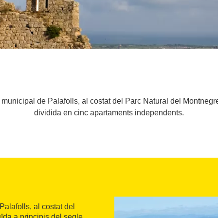
municipal de Palafolls, al costat del Parc Natural del Montnegre
dividida en cinc apartaments independents.
alafolls, al costat del
uïda a principis del segle