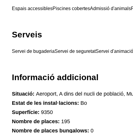
Espais accessibles
Piscines cobertes
Admissió d'animals
P
Serveis
Servei de bugaderia
Servei de seguretat
Servei d'animació 
Informació addicional
Situació:
Aeroport, A dins del nucli de població, 
Estat de les instal·lacions:
Bo
Superfície:
9350
Nombre de places:
195
Nombre de places bungalows:
0