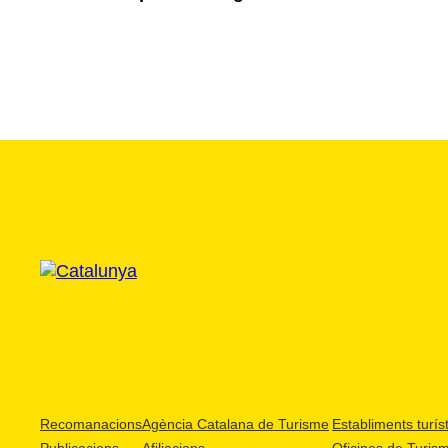
Recomanacions
Agència Catalana de Turisme
Establiments turíst