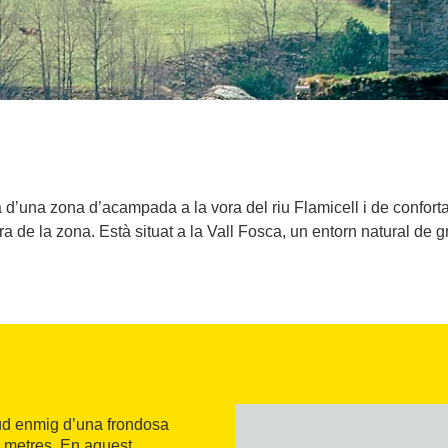
d’una zona d’acampada a la vora del riu Flamicell i de confor
ura de la zona. Està situat a la Vall Fosca, un entorn natural de g
itud enmig d’una frondosa
l metres. En aquest