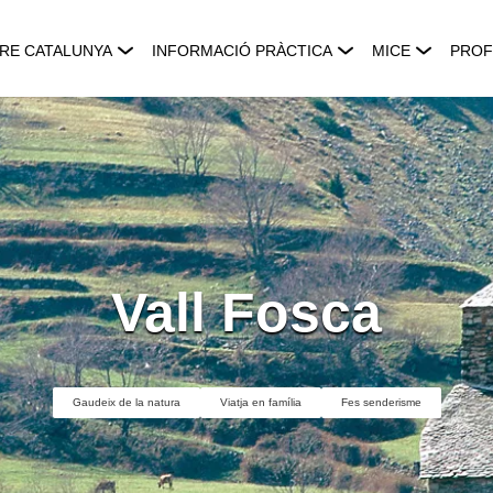
RE CATALUNYA
INFORMACIÓ PRÀCTICA
MICE
PROF
Vall Fosca
Gaudeix de la natura
Viatja en família
Fes senderisme