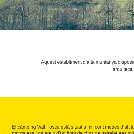
Aquest establiment d’alta muntanya disposa 
l’arquitect
El càmping Vall Fosca està situat a mil cent metres d’alt
naturalesa i gaudeix d’un front de cims de gairebé tres mi