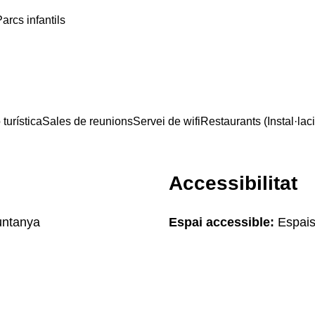
arcs infantils
turística
Sales de reunions
Servei de wifi
Restaurants (Instal·lac
Accessibilitat
Muntanya
Espai accessible:
Espais