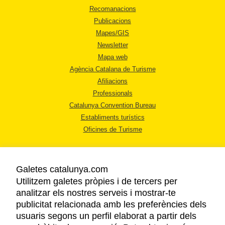
Recomanacions
Publicacions
Mapes/GIS
Newsletter
Mapa web
Agència Catalana de Turisme
Afiliacions
Professionals
Catalunya Convention Bureau
Establiments turístics
Oficines de Turisme
Galetes catalunya.com
Utilitzem galetes pròpies i de tercers per
analitzar els nostres serveis i mostrar-te
AVÍS LEGAL
publicitat relacionada amb les preferències dels
POLÍTICA DE PRIVACITAT
usuaris segons un perfil elaborat a partir dels