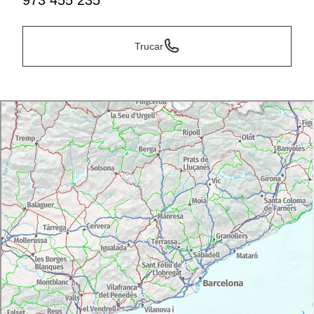
973 455 235
Trucar