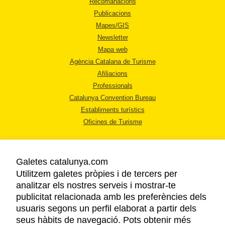
Recomanacions
Publicacions
Mapes/GIS
Newsletter
Mapa web
Agència Catalana de Turisme
Afiliacions
Professionals
Catalunya Convention Bureau
Establiments turístics
Oficines de Turisme
Galetes catalunya.com
Utilitzem galetes pròpies i de tercers per
analitzar els nostres serveis i mostrar-te
AVÍS LEGAL
publicitat relacionada amb les preferències dels
POLÍTICA DE PRIVACITAT
usuaris segons un perfil elaborat a partir dels
COOKIES
seus hàbits de navegació. Pots obtenir més