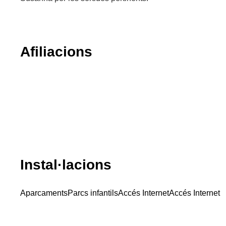
Afiliacions
Instal·lacions
Aparcaments
Parcs infantils
Accés Internet
Accés Internet