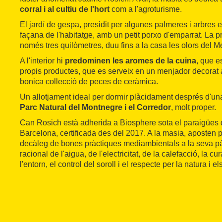
corral i al cultiu de l'hort
com a l'agroturisme.
El jardí de gespa, presidit per algunes palmeres i arbres e
façana de l'habitatge, amb un petit porxo d'emparrat. La pr
només tres quilòmetres, duu fins a la casa les olors del Me
A l'interior hi
predominen les aromes de la cuina
, que e
propis productes, que es serveix en un menjador decorat
bonica collecció de peces de ceràmica.
Un allotjament ideal per dormir plàcidament després d'una 
Parc Natural del Montnegre i el Corredor
, molt proper.
Can Rosich està adherida a Biosphere sota el paraigües 
Barcelona, certificada des del 2017. A la masia, aposten p
decàleg de bones pràctiques mediambientals a la seva pà
racional de l'aigua, de l'electricitat, de la calefacció, la cu
l'entorn, el control del soroll i el respecte per la natura i e