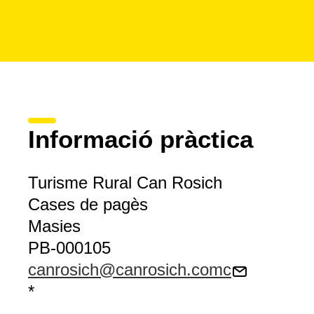
Informació pràctica
Turisme Rural Can Rosich
Cases de pagès
Masies
PB-000105
canrosich@canrosich.comc
*