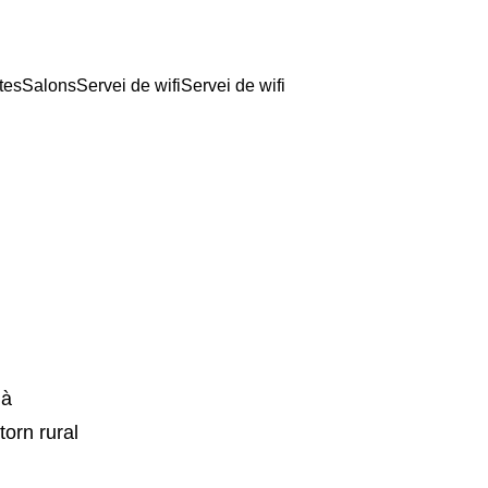
tes
Salons
Servei de wifi
Servei de wifi
ià
torn rural