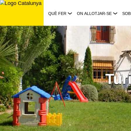
Saltar
al
QUÈ FER
ON ALLOTJAR-SE
SOB
contingut
Tur