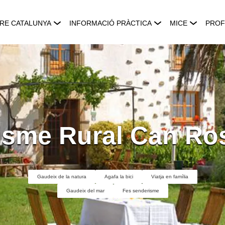
RE CATALUNYA
INFORMACIÓ PRÀCTICA
MICE
PROF
isme Rural Can Ro
Gaudeix de la natura
Agafa la bici
Viatja en família
Gaudeix del mar
Fes senderisme