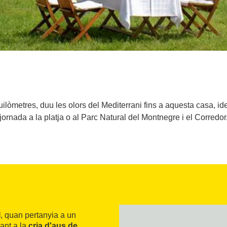
uilòmetres, duu les olors del Mediterrani fins a aquesta casa, i
jornada a la platja o al Parc Natural del Montnegre i el Corredor
I
, quan pertanyia a un
ant a la
cria d'aus de