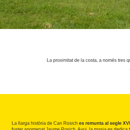
La proximitat de la costa, a només tres q
La llarga història de Can Rosich
es remunta al
segle XV
fuster anomenat Jaume Rosich. Avui, la masia es dedica t