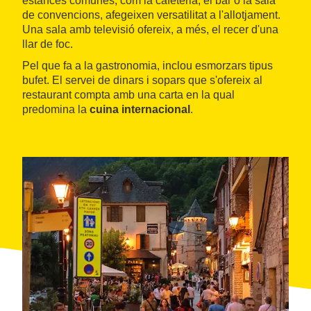
estances comunes, com la cafeteria, el bar o la sala
de convencions, afegeixen versatilitat a l'allotjament.
Una sala amb televisió ofereix, a més, el recer d'una
llar de foc.
Pel que fa a la gastronomia, inclou esmorzars tipus
bufet. El servei de dinars i sopars que s'ofereix al
restaurant compta amb una carta en la qual
predomina la
cuina internacional
.