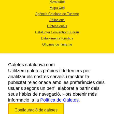
Newsletter
Mapa web
Agència Catalana de Turisme
Afiliacions
Professionals
Catalunya Convention Bureau
Establiments turístics
Oficines de Turisme
Galetes catalunya.com
Utilitzem galetes pròpies i de tercers per
analitzar els nostres serveis i mostrar-te
AVÍS LEGAL
publicitat relacionada amb les preferències dels
POLÍTICA DE PRIVACITAT
usuaris segons un perfil elaborat a partir dels
COOKIES
seus hàbits de navegació. Pots obtenir més
informació a la
Política de Galetes
ACCESSIBILITAT
.
Configuració de galetes