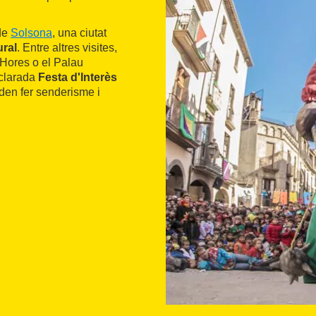
 de
Solsona
, una ciutat
ural
. Entre altres visites,
 Hores o el Palau
clarada
Festa d'Interès
oden fer senderisme i