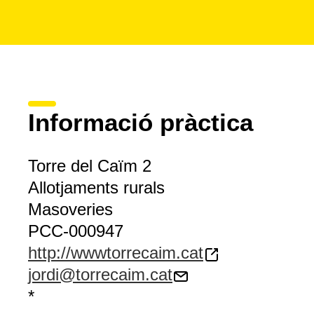
Informació pràctica
Torre del Caïm 2
Allotjaments rurals
Masoveries
PCC-000947
http://wwwtorrecaim.cat
jordi@torrecaim.cat
*