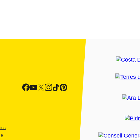
ics
me