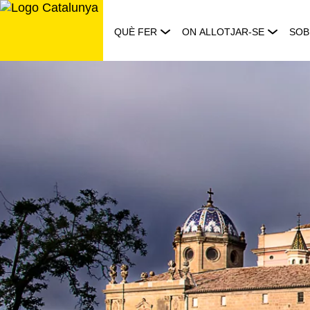
Saltar
al
QUÈ FER
ON ALLOTJAR-SE
SOB
contingut