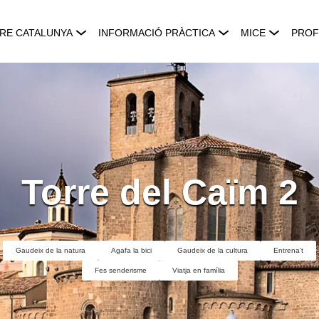
RE CATALUNYA
INFORMACIÓ PRÀCTICA
MICE
PROF
Torre del Caïm 2
Gaudeix de la natura
Agafa la bici
Gaudeix de la cultura
Entrena't
Fes senderisme
Viatja en família