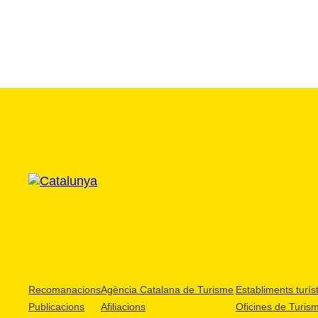
Recomanacions
Agència Catalana de Turisme
Establiments turíst
Publicacions
Afiliacions
Oficines de Turis