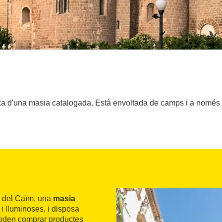
aixa d'una masia catalogada. Està envoltada de camps i a només 
re del Caïm, una
masia
i lluminoses, i disposa
 poden comprar productes