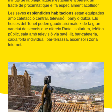
minuts de la platja, aquest establiment ofereix un
tracte de proximitat que el fa especialment acollidor.
Les seves
esplèndides habitacions
estan equipades
amb calefacció central, televisió i bany o dutxa. Els
hostes del Tonet poden gaudir així mateix de la gran
varietat de serveis que ofereix l'hotel: solàrium, telèfon
públic, sala amb televisió via satèl·lit, bar-cafeteria,
caixa forta individual, bar-terrassa, ascensor i zona
Internet.