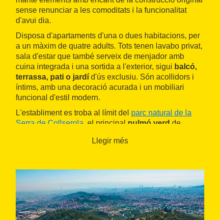
sense renunciar a les comoditats i la funcionalitat
d'avui dia.
Disposa d'apartaments d'una o dues habitacions, per
a un màxim de quatre adults. Tots tenen lavabo privat,
sala d'estar que també serveix de menjador amb
cuina integrada i una sortida a l'exterior, sigui
balcó,
terrassa, pati o jardí
d'ús exclusiu. Són acollidors i
íntims, amb una decoració acurada i un mobiliari
funcional d'estil modern.
L'establiment es troba al límit del
parc natural de la
Serra de Collserola
, el principal
pulmó verd
de
Barcelona
. Està ben comunicat per carretera, a tocar
Llegir més
de la ronda de Dalt, i a menys de 10 minuts del metro,
que connecta ràpidament amb els principals atractius
turístics barcelonins. Alguns dels principals hospitals
de la ciutat i el museu
Cosmocaixa
es troben a una
curta distància.