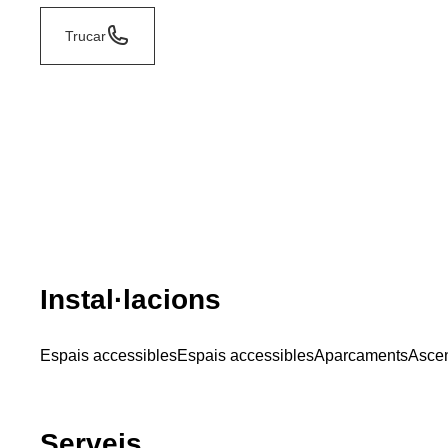
Trucar
Instal·lacions
Espais accessibles
Espais accessibles
Aparcaments
Asce
Serveis