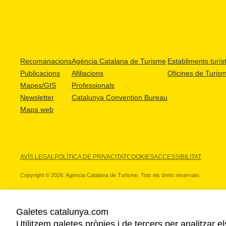
Recomanacions
Agència Catalana de Turisme
Establiments turíst
Publicacions
Afiliacions
Oficines de Turis
Mapes/GIS
Professionals
Newsletter
Catalunya Convention Bureau
Mapa web
AVÍS LEGAL
POLÍTICA DE PRIVACITAT
COOKIES
ACCESSIBILITAT
Copyright © 2026. Agència Catalana de Turisme. Tots els drets reservats.
Galetes catalunya.com
Utilitzem galetes pròpies i de tercers per analitzar e