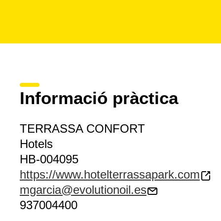
Informació pràctica
TERRASSA CONFORT
Hotels
HB-004095
https://www.hotelterrassapark.com
mgarcia@evolutionoil.es
937004400