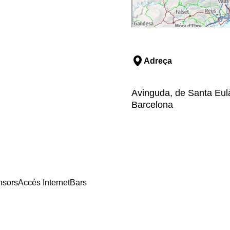
Adreça
Avinguda, de Santa Eulàl
Barcelona
nsors
Accés Internet
Bars