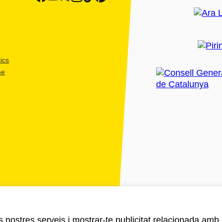
ics
me
ls nostres serveis i mostrar-te publicitat relacionada amb