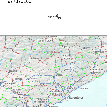
977370166
Trucar