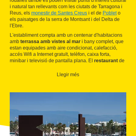
rodalies també es poden visitar punts d'interès cultural
i natural tan rellevants com les ciutats de Tarragona i
Reus, els
monestir de Santes Creus
i el de
Poblet
o
els paisatges de la serra de Montsant i del Delta de
l'Ebre.
L'establiment compta amb un centenar d'habitacions
amb
terrassa amb vistes al mar
i bany complet, que
estan equipades amb aire condicionat, calefacció,
accés Wifi a Internet gratuït, telèfon, caixa forta,
minibar i televisió de pantalla plana. El
restaurant
de
l'hotel ofereix un menú bufet amb
show cooking
en
cada servei. A més, la terrassa Caffe di Marina, d'estil
Llegir més
chill out
i situada al costat de platja, disposa d'una
selecció extra de plats d'alta cuina i un exquisit celler
de vins.