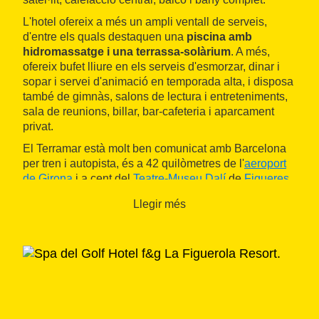
L'hotel ofereix a més un ampli ventall de serveis,
d'entre els quals destaquen una
piscina amb
hidromassatge i una terrassa-solàrium
. A més,
ofereix bufet lliure en els serveis d'esmorzar, dinar i
sopar i servei d'animació en temporada alta, i disposa
també de gimnàs, salons de lectura i entreteniments,
sala de reunions, billar, bar-cafeteria i aparcament
privat.
El Terramar està molt ben comunicat amb Barcelona
per tren i autopista, és a 42 quilòmetres de l'
aeroport
de Girona
i a cent del
Teatre-Museu Dalí
de
Figueres
,
i els amants del golf tenen a pocs quilòmetres el
Pitch
Llegir més
& Putt Sant Cebrià
.