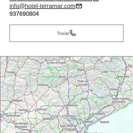
info@hotel-terramar.com
937690804
Trucar