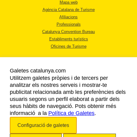
Mapa web
Agència Catalana de Turisme
Afiliacions
Professionals
Catalunya Convention Bureau
Establiments turístics
Oficines de Turisme
Galetes catalunya.com
Utilitzem galetes pròpies i de tercers per
analitzar els nostres serveis i mostrar-te
AVÍS LEGAL
publicitat relacionada amb les preferències dels
POLÍTICA DE PRIVACITAT
usuaris segons un perfil elaborat a partir dels
COOKIES
seus hàbits de navegació. Pots obtenir més
informació a la
Política de Galetes
ACCESSIBILITAT
.
Configuració de galetes
Copyright © 2026. Agència Catalana de Turisme. Tots els drets reservats.