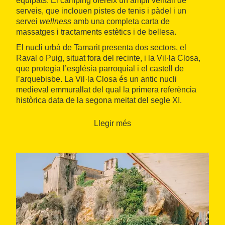
equipats. El càmping ofereix un ampli ventall de
serveis, que inclouen pistes de tenis i pàdel i un
servei
wellness
amb una completa carta de
massatges i tractaments estètics i de bellesa.
El nucli urbà de Tamarit presenta dos sectors, el
Raval o Puig, situat fora del recinte, i la Vil·la Closa,
que protegia l’església parroquial i el castell de
l’arquebisbe. La Vil·la Closa és un antic nucli
medieval emmurallat del qual la primera referència
històrica data de la segona meitat del segle XI.
Llegir més