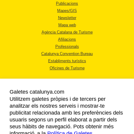
Publicacions
Mapes/GIS
Newsletter
Mapa web
Agència Catalana de Turisme
Afiliacions
Professionals
Catalunya Convention Bureau
Establiments turístics
Oficines de Turisme
Galetes catalunya.com
Utilitzem galetes pròpies i de tercers per
analitzar els nostres serveis i mostrar-te
AVÍS LEGAL
publicitat relacionada amb les preferències dels
POLÍTICA DE PRIVACITAT
usuaris segons un perfil elaborat a partir dels
COOKIES
seus hàbits de navegació. Pots obtenir més
informació a la
Política de Galetes
ACCESSIBILITAT
.