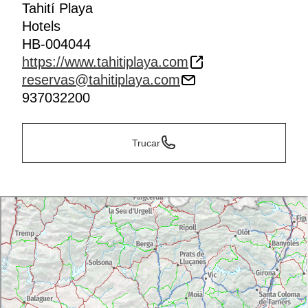
Tahití Playa
Hotels
HB-004044
https://www.tahitiplaya.com
reservas@tahitiplaya.com
937032200
Trucar