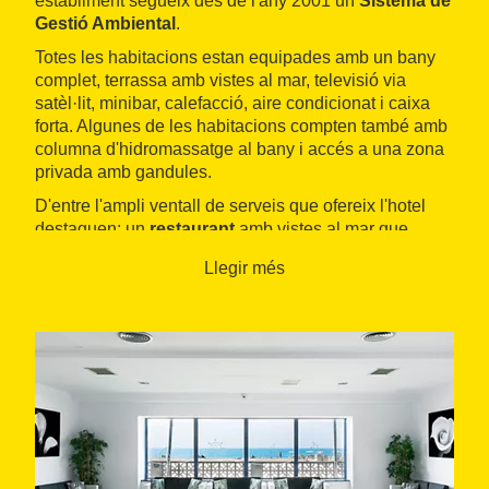
establiment segueix des de l'any 2001 un
Sistema de
Gestió Ambiental
.
Totes les habitacions estan equipades amb un bany
complet, terrassa amb vistes al mar, televisió via
satèl·lit, minibar, calefacció, aire condicionat i caixa
forta. Algunes de les habitacions compten també amb
columna d'hidromassatge al bany i accés a una zona
privada amb gandules.
D'entre l'ampli ventall de serveis que ofereix l'hotel
destaquen: un
restaurant
amb vistes al mar que
combina el bufet amb la cuina catalana i espanyola,
Llegir més
una
piscina de grans dimensions
i una altra
d'infantil, jacuzzi, zona de jocs, solàrium, jardins amb
gespa, palmeres i pins, supermercat, tres bars, servei
d'animació, sala de ball, una sala polivalent,
perruqueria i aparcament.