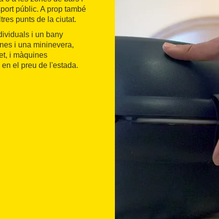
sport públic. A prop també
es punts de la ciutat.
dividuals i un bany
ones i una mininevera,
net, i màquines
en el preu de l'estada.