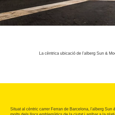
La cèntrica ubicació de l'alberg Sun & Moon
Situat al cèntric carrer Ferran de Barcelona, l'alberg Sun
molts dels llocs emblemàtics de la ciutat i arribar a la plat