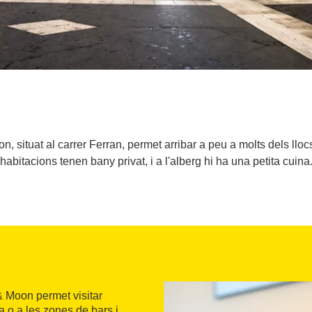
, situat al carrer Ferran, permet arribar a peu a molts dels llocs 
habitacions tenen bany privat, i a l'alberg hi ha una petita cuina
 & Moon permet visitar
ja o a les zones de bars i