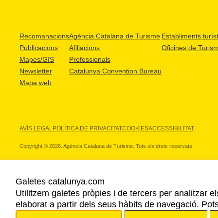
Recomanacions
Agència Catalana de Turisme
Establiments turíst
Publicacions
Afiliacions
Oficines de Turis
Mapes/GIS
Professionals
Newsletter
Catalunya Convention Bureau
Mapa web
AVÍS LEGAL
POLÍTICA DE PRIVACITAT
COOKIES
ACCESSIBILITAT
Copyright © 2026. Agència Catalana de Turisme. Tots els drets reservats.
Galetes catalunya.com
Utilitzem galetes pròpies i de tercers per analitzar e
ELS NOSTRES PARTNERS
elaborat a partir dels seus hàbits de navegació. Pot