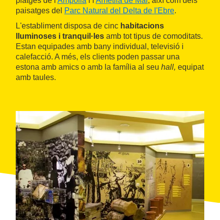
platges de l'
Ampolla
i l'
Ametlla de Mar
, així com dels
paisatges del
Parc Natural del Delta de l'Ebre
.
L'establiment disposa de cinc
habitacions
lluminoses i tranquil·les
amb tot tipus de comoditats.
Estan equipades amb bany individual, televisió i
calefacció. A més, els clients poden passar una
estona amb amics o amb la família al seu
hall,
equipat
amb taules.