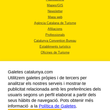
Mapes/GIS
Newsletter
Mapa web
Agència Catalana de Turisme
Afiliacions
Professionals
Catalunya Convention Bureau
Establiments turístics
Oficines de Turisme
Galetes catalunya.com
Utilitzem galetes pròpies i de tercers per
analitzar els nostres serveis i mostrar-te
AVÍS LEGAL
publicitat relacionada amb les preferències dels
POLÍTICA DE PRIVACITAT
usuaris segons un perfil elaborat a partir dels
COOKIES
seus hàbits de navegació. Pots obtenir més
informació a la
Política de Galetes
ACCESSIBILITAT
.