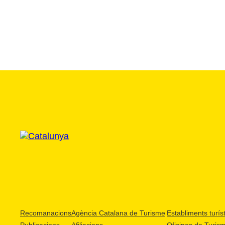
Recomanacions
Agència Catalana de Turisme
Establiments turíst