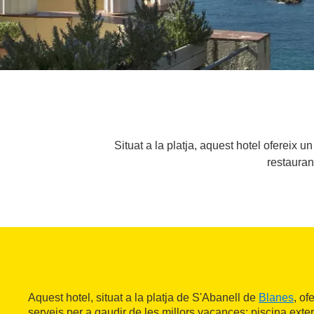
Situat a la platja, aquest hotel ofereix u
restauran
Aquest hotel, situat a la platja de S'Abanell de
Blanes
, of
serveis per a gaudir de les millors vacances: piscina exterio