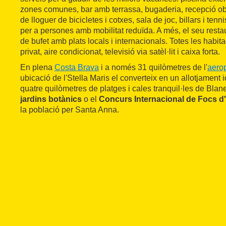
zones comunes, bar amb terrassa, bugaderia, recepció obe
de lloguer de bicicletes i cotxes, sala de joc, billars i tenn
per a persones amb mobilitat reduïda. A més, el seu resta
de bufet amb plats locals i internacionals. Totes les habi
privat, aire condicionat, televisió via satèl·lit i caixa forta.
En plena
Costa Brava
i a només 31 quilòmetres de l'
aerop
ubicació de l'Stella Maris el converteix en un allotjament 
quatre quilòmetres de platges i cales tranquil·les de Bla
jardins botànics
o el
Concurs Internacional de Focs d'A
la població per Santa Anna.