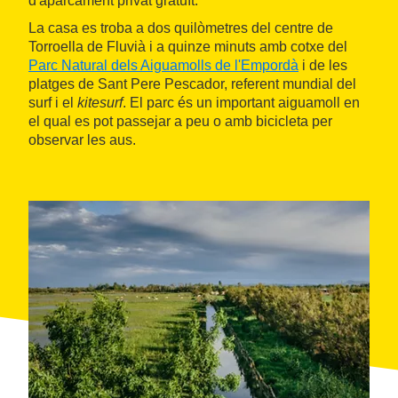
d'aparcament privat gratuït.
La casa es troba a dos quilòmetres del centre de
Torroella de Fluvià i a quinze minuts amb cotxe del
Parc Natural dels Aiguamolls de l'Empordà
i de les
platges de Sant Pere Pescador, referent mundial del
surf i el
kitesurf
. El parc és un important aiguamoll en
el qual es pot passejar a peu o amb bicicleta per
observar les aus.