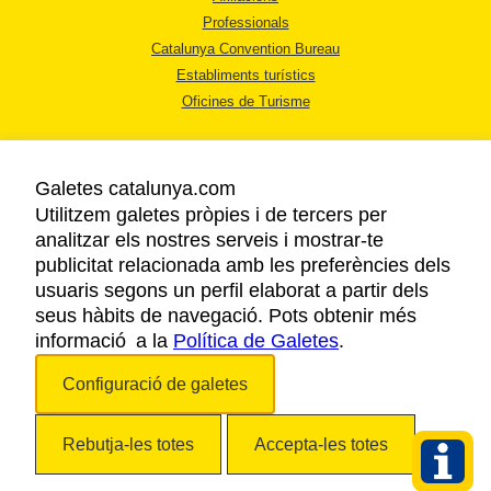
Professionals
Catalunya Convention Bureau
Establiments turístics
Oficines de Turisme
Galetes catalunya.com
Utilitzem galetes pròpies i de tercers per
analitzar els nostres serveis i mostrar-te
AVÍS LEGAL
publicitat relacionada amb les preferències dels
POLÍTICA DE PRIVACITAT
usuaris segons un perfil elaborat a partir dels
COOKIES
seus hàbits de navegació. Pots obtenir més
informació a la
Política de Galetes
ACCESSIBILITAT
.
Configuració de galetes
Copyright © 2026. Agència Catalana de Turisme. Tots els drets reservats.
Rebutja-les totes
Accepta-les totes