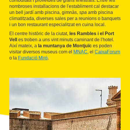
comoditats i proveïdes de grans finestrals. Entre les
nombroses installacions de l'establiment cal destacar
un bell jardí amb piscina, gimnàs,
spa
amb piscina
climatitzada, diverses sales per a reunions o banquets
i un bon restaurant especialitzat en cuina local.
El centre històric de la ciutat,
les Rambles i el Port
Vell
es troben a uns vint minuts caminant de l'hotel.
Així mateix, a
la muntanya de Montjuïc
es poden
visitar diversos museus com el
MNAC
, el
CaixaForum
o la
Fundació Miró
.