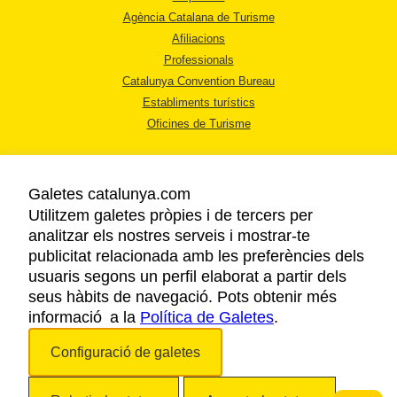
Agència Catalana de Turisme
Afiliacions
Professionals
Catalunya Convention Bureau
Establiments turístics
Oficines de Turisme
Galetes catalunya.com
Utilitzem galetes pròpies i de tercers per
analitzar els nostres serveis i mostrar-te
AVÍS LEGAL
publicitat relacionada amb les preferències dels
POLÍTICA DE PRIVACITAT
usuaris segons un perfil elaborat a partir dels
COOKIES
seus hàbits de navegació. Pots obtenir més
informació a la
Política de Galetes
ACCESSIBILITAT
.
Configuració de galetes
Copyright © 2026. Agència Catalana de Turisme. Tots els drets reservats.