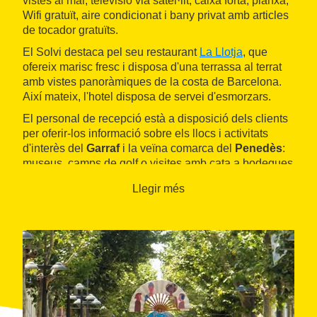
vistes al mar, televisió via satèl·lit, caixa forta, planxa,
Wifi gratuït, aire condicionat i bany privat amb articles
de tocador gratuïts.
El Solvi destaca pel seu restaurant
La Llotja
, que
ofereix marisc fresc i disposa d'una terrassa al terrat
amb vistes panoràmiques de la costa de Barcelona.
Així mateix, l'hotel disposa de servei d'esmorzars.
El personal de recepció està a disposició dels clients
per oferir-los informació sobre els llocs i activitats
d'interès del
Garraf
i la veïna comarca del
Penedès
:
museus, camps de golf o visites amb cata a bodegues
de vins. L'hotel disposa d'aparcament gratuït.
Llegir més