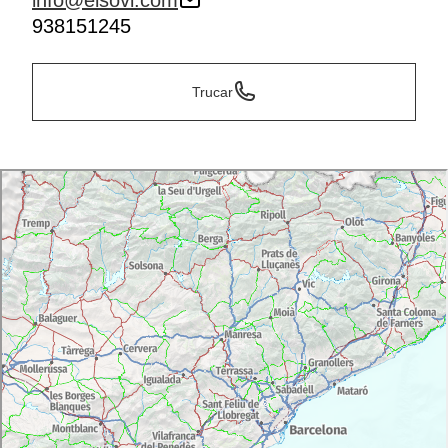
info@elsovi.com
938151245
Trucar