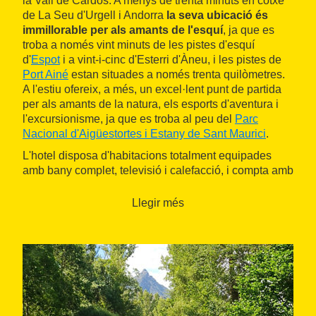
la Vall de Cardós. A menys de trenta minuts en cotxe
de La Seu d'Urgell i Andorra
la seva ubicació és
immillorable per als amants de l'esquí
, ja que es
troba a només vint minuts de les pistes d'esquí
d'
Espot
i a vint-i-cinc d'Esterri d'Àneu, i les pistes de
Port Ainé
estan situades a només trenta quilòmetres.
A l'estiu ofereix, a més, un excel·lent punt de partida
per als amants de la natura, els esports d'aventura i
l'excursionisme, ja que es troba al peu del
Parc
Nacional d'Aigüestortes i Estany de Sant Maurici
.
L'hotel disposa d'habitacions totalment equipades
amb bany complet, televisió i calefacció, i compta amb
un parc infantil, zona verda, piscina i pistes de pàdel,
bàsquet i petanca. A més, compta amb un restaurant
Llegir més
d'ús exclusiu per als clients allotjats amb capacitat per
a vuitanta persones.