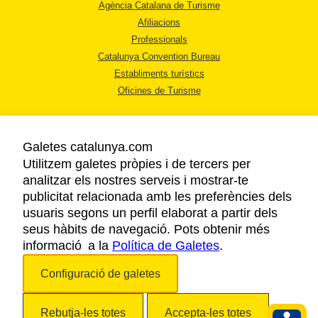
Agència Catalana de Turisme
Afiliacions
Professionals
Catalunya Convention Bureau
Establiments turístics
Oficines de Turisme
Galetes catalunya.com
Utilitzem galetes pròpies i de tercers per
analitzar els nostres serveis i mostrar-te
AVÍS LEGAL
publicitat relacionada amb les preferències dels
POLÍTICA DE PRIVACITAT
usuaris segons un perfil elaborat a partir dels
COOKIES
seus hàbits de navegació. Pots obtenir més
informació a la
Política de Galetes
ACCESSIBILITAT
.
Configuració de galetes
Copyright © 2026. Agència Catalana de Turisme. Tots els drets reservats.
Rebutja-les totes
Accepta-les totes