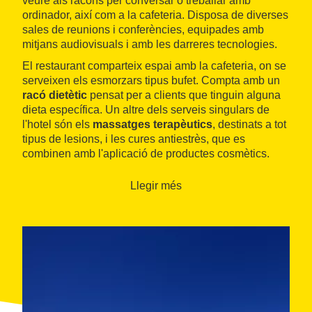
veure als racons per conversar o treballar amb
ordinador, així com a la cafeteria. Disposa de diverses
sales de reunions i conferències, equipades amb
mitjans audiovisuals i amb les darreres tecnologies.
El restaurant comparteix espai amb la cafeteria, on se
serveixen els esmorzars tipus bufet. Compta amb un
racó dietètic
pensat per a clients que tinguin alguna
dieta específica. Un altre dels serveis singulars de
l'hotel són els
massatges terapèutics
, destinats a tot
tipus de lesions, i les cures antiestrès, que es
combinen amb l'aplicació de productes cosmètics.
Llegir més