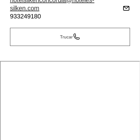
hotelsilkenconcordia@hoteles-
silken.com
933249180
Trucar