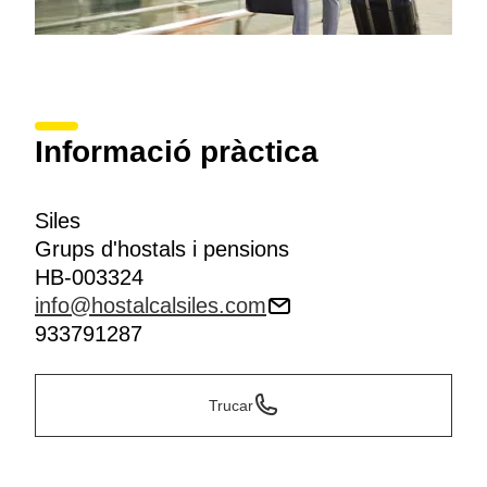
Informació pràctica
Siles
Grups d'hostals i pensions
HB-003324
info@hostalcalsiles.com
933791287
Trucar