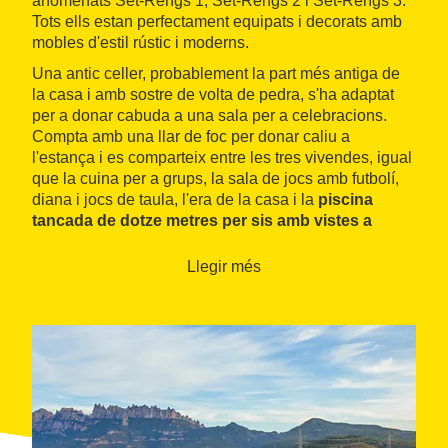
anomenats Set-Rengs 1, Set-Rengs 2 i Set-Rengs 3.
Tots ells estan perfectament equipats i decorats amb
mobles d'estil rústic i moderns.
Una antic celler, probablement la part més antiga de
la casa i amb sostre de volta de pedra, s'ha adaptat
per a donar cabuda a una sala per a celebracions.
Compta amb una llar de foc per donar caliu a
l'estança i es comparteix entre les tres vivendes, igual
que la cuina per a grups, la sala de jocs amb futbolí,
diana i jocs de taula, l'era de la casa i la
piscina
tancada de dotze metres per sis amb vistes a
Montserrat
.
Llegir més