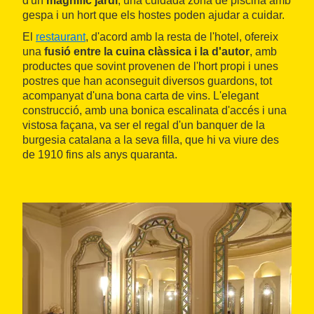
d'un
magnífic jardí
, una cuidada zona de piscina amb
gespa i un hort que els hostes poden ajudar a cuidar.
El
restaurant
, d'acord amb la resta de l'hotel, ofereix
una
fusió entre la cuina clàssica i la d'autor
, amb
productes que sovint provenen de l'hort propi i unes
postres que han aconseguit diversos guardons, tot
acompanyat d'una bona carta de vins. L'elegant
construcció, amb una bonica escalinata d'accés i una
vistosa façana, va ser el regal d'un banquer de la
burgesia catalana a la seva filla, que hi va viure des
de 1910 fins als anys quaranta.