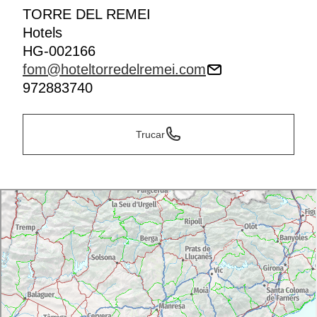
TORRE DEL REMEI
Hotels
HG-002166
fom@hoteltorredelremei.com
972883740
Trucar