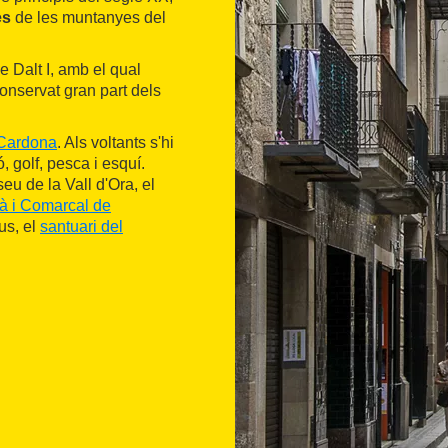
es
de les muntanyes del
e Dalt I, amb el qual
conservat gran part dels
Cardona
. Als voltants s'hi
 golf, pesca i esquí.
u de la Vall d'Ora, el
à i Comarcal de
us, el
santuari del