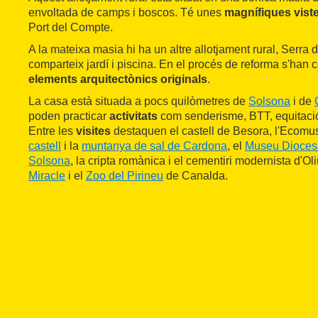
envoltada de camps i boscos. Té unes
magnífiques vist
Port del Compte.
A la mateixa masia hi ha un altre allotjament rural, Serra d
comparteix jardí i piscina. En el procés de reforma s'han 
elements arquitectònics originals
.
La casa està situada a pocs quilòmetres de
Solsona
i de
poden practicar
activitats
com senderisme, BTT, equitació,
Entre les
visites
destaquen el castell de Besora, l'Ecomuse
castell
i la
muntanya de sal de Cardona
, el
Museu Dioces
Solsona
, la cripta romànica i el cementiri modernista d'Oli
Miracle
i el
Zoo del Pirineu
de Canalda.