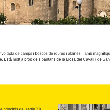
nvoltada de camps i boscos de roures i alzines, i amb magnífiqu
. Està molt a prop dels pantans de la Llosa del Cavall i de San
e principis del segle XX,