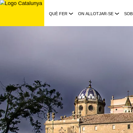
Saltar
al
QUÈ FER
ON ALLOTJAR-SE
SOB
contingut