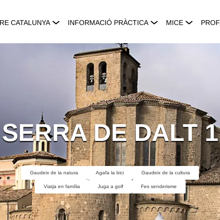
RE CATALUNYA
INFORMACIÓ PRÀCTICA
MICE
PROF
SERRA DE DALT 1
Gaudeix de la natura
Agafa la bici
Gaudeix de la cultura
Viatja en família
Juga a golf
Fes senderisme