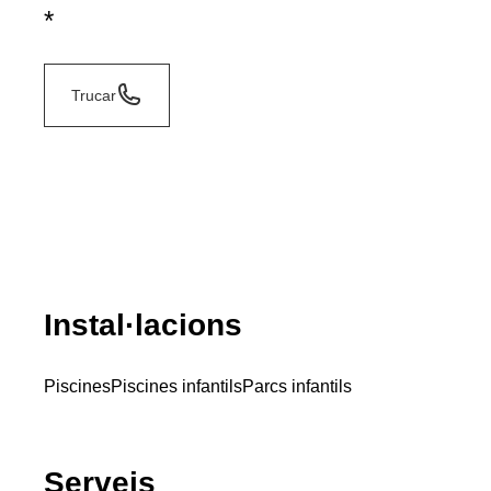
*
Trucar
Instal·lacions
Piscines
Piscines infantils
Parcs infantils
Serveis