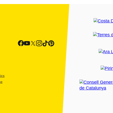
ics
me