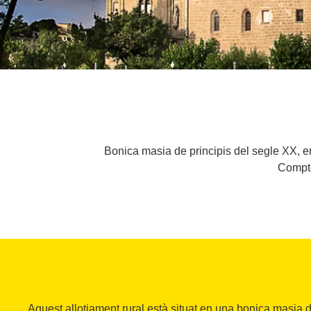
Bonica masia de principis del segle XX, e
Compte
Aquest allotjament rural està situat en una bonica masia d