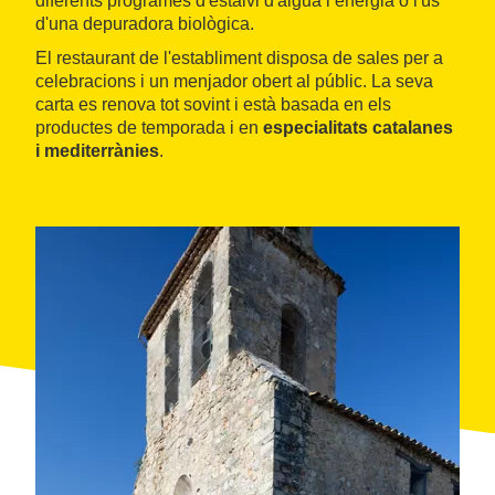
diferents programes d'estalvi d'aigua i energia o l'ús
d'una depuradora biològica.
El restaurant de l'establiment disposa de sales per a
celebracions i un menjador obert al públic. La seva
carta es renova tot sovint i està basada en els
productes de temporada i en
especialitats catalanes
i mediterrànies
.