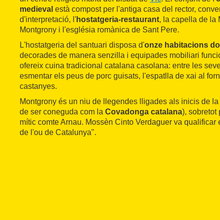
medieval
està compost per l'antiga casa del rector, conve
d'interpretació, l'
hostatgeria-restaurant
, la capella de l
Montgrony i l'església romànica de Sant Pere.
L'hostatgeria del santuari disposa d'
onze habitacions do
decorades de manera senzilla i equipades mobiliari funcio
ofereix cuina tradicional catalana casolana: entre les seve
esmentar els peus de porc guisats, l'espatlla de xai al fo
castanyes.
Montgrony és un niu de llegendes lligades als inicis de la
de ser coneguda com la
Covadonga catalana
), sobretot
mític comte Arnau. Mossèn Cinto Verdaguer va qualificar e
de l'ou de Catalunya".