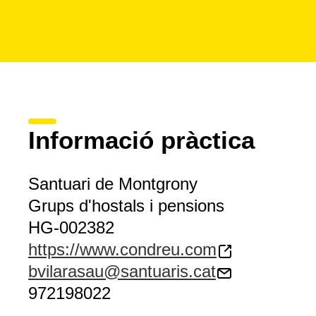
Informació pràctica
Santuari de Montgrony
Grups d'hostals i pensions
HG-002382
https://www.condreu.com
bvilarasau@santuaris.cat
972198022