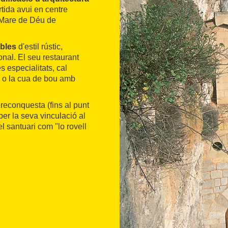
rtida avui en centre
a Mare de Déu de
bles
d'estil rústic,
nal. El seu restaurant
s especialitats, cal
rn o la cua de bou amb
 reconquesta (fins al punt
 per la seva vinculació al
l santuari com "lo rovell