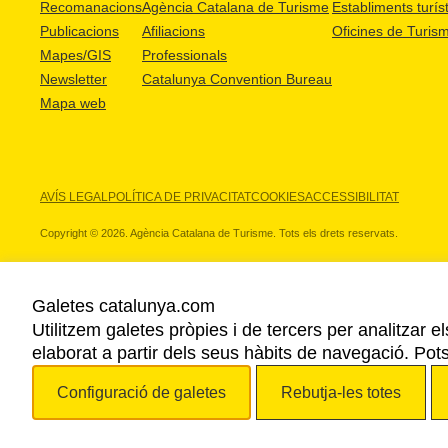
Recomanacions
Agència Catalana de Turisme
Establiments turíst
Publicacions
Afiliacions
Oficines de Turis
Mapes/GIS
Professionals
Newsletter
Catalunya Convention Bureau
Mapa web
AVÍS LEGAL
POLÍTICA DE PRIVACITAT
COOKIES
ACCESSIBILITAT
Copyright © 2026. Agència Catalana de Turisme. Tots els drets reservats.
Galetes catalunya.com
Utilitzem galetes pròpies i de tercers per analitzar e
ELS NOSTRES PARTNERS
elaborat a partir dels seus hàbits de navegació. Pot
Configuració de galetes
Rebutja-les totes