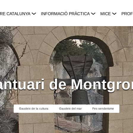
RE CATALUNYA
INFORMACIÓ PRÀCTICA
MICE
PROF
antuari de Montgro
Gaudeix de la cultura
Gaudeix del mar
Fes senderisme