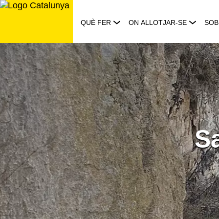
Saltar
al
QUÈ FER
ON ALLOTJAR-SE
SOB
contingut
S