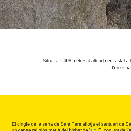
Situat a 1.408 metres d'altitud i encastat 
d'onze hab
El cingle de la serra de Sant Pere allotja el santuari de 
un centre religiós marià del bisbat de
Vic
. El conjunt de l'
e