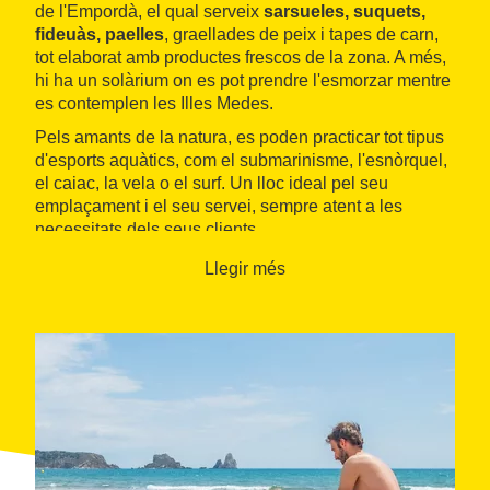
de l'Empordà, el qual serveix
sarsueles, suquets,
fideuàs, paelles
, graellades de peix i tapes de carn,
tot elaborat amb productes frescos de la zona. A més,
hi ha un solàrium on es pot prendre l'esmorzar mentre
es contemplen les Illes Medes.
Pels amants de la natura, es poden practicar tot tipus
d'esports aquàtics, com el submarinisme, l'esnòrquel,
el caiac, la vela o el surf. Un lloc ideal pel seu
emplaçament i el seu servei, sempre atent a les
necessitats dels seus clients.
Llegir més