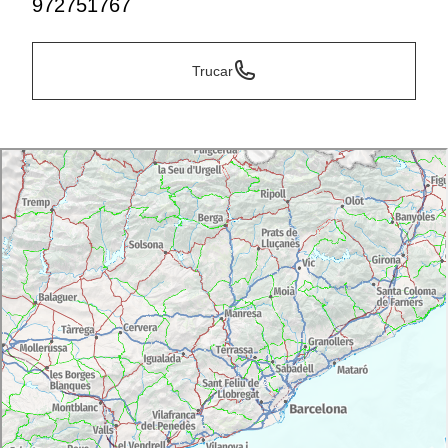
972751767
Trucar