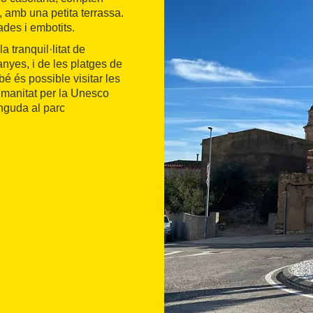
 amb una petita terrassa.
des i embotits.
 tranquil·litat de
nyes, i de les platges de
é és possible visitar les
umanitat per la Unesco
nguda al parc