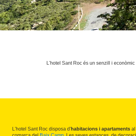
L'hotel Sant Roc és un senzill i econòmic 
L'hotel Sant Roc disposa d'
habitacions i apartaments
al
comarca del
Baix Camp
. Les seves estances, de decorac