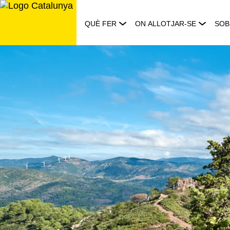
Saltar
al
QUÈ FER
ON ALLOTJAR-SE
SOB
contingut