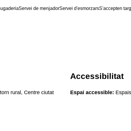
bugaderia
Servei de menjador
Servei d'esmorzars
S'accepten tar
Accessibilitat
orn rural, Centre ciutat
Espai accessible:
Espais