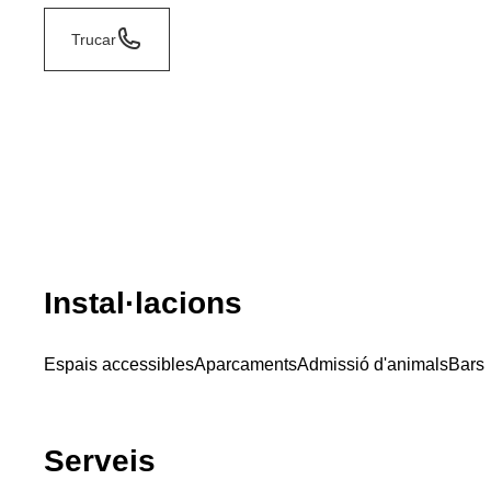
Trucar
Instal·lacions
Espais accessibles
Aparcaments
Admissió d'animals
Bars
Serveis