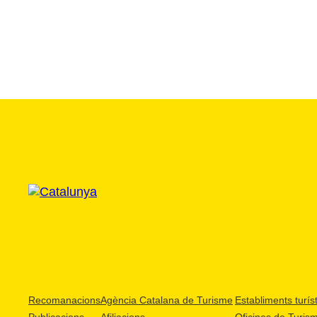
Recomanacions
Agència Catalana de Turisme
Establiments turíst