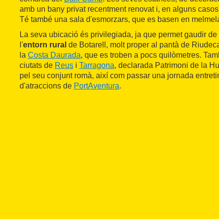
amb un bany privat recentment renovat i, en alguns casos,
Té també una sala d'esmorzars, que es basen en melmela
La seva ubicació és privilegiada, ja que permet gaudir de la
l'
entorn rural
de Botarell, molt proper al pantà de Riudeca
la
Costa Daurada
, que es troben a pocs quilòmetres. Tamb
ciutats de
Reus
i
Tarragona
, declarada Patrimoni de la H
pel seu conjunt romà, així com passar una jornada entreti
d'atraccions de
PortAventura
.