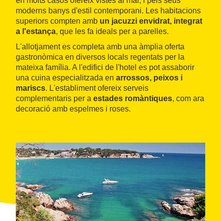
en molts casos ofereix vistes al mar, i pels seus
moderns banys d'estil contemporani. Les habitacions
superiors compten amb
un jacuzzi envidrat, integrat
a l'estança
, que les fa ideals per a parelles.
L'allotjament es completa amb una àmplia oferta
gastronòmica en diversos locals regentats per la
mateixa família. A l'edifici de l'hotel es pot assaborir
una cuina especialitzada en
arrossos, peixos i
mariscs
. L'establiment ofereix serveis
complementaris per a
estades romàntiques
, com ara
decoració amb espelmes i roses.