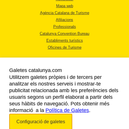
Mapa web
Agència Catalana de Turisme
Afiliacions
Professionals
Catalunya Convention Bureau
Establiments turístics
Oficines de Turisme
Galetes catalunya.com
Utilitzem galetes pròpies i de tercers per
analitzar els nostres serveis i mostrar-te
AVÍS LEGAL
publicitat relacionada amb les preferències dels
POLÍTICA DE PRIVACITAT
usuaris segons un perfil elaborat a partir dels
COOKIES
seus hàbits de navegació. Pots obtenir més
informació a la
Política de Galetes
ACCESSIBILITAT
.
Configuració de galetes
Copyright © 2026. Agència Catalana de Turisme. Tots els drets reservats.