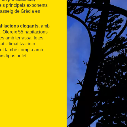
els principals exponents
passeig de Gràcia es
al·lacions elegants
, amb
. Ofereix 55 habitacions
es amb terrassa, totes
at, climatització o
hotel també compta amb
rs tipus bufet.