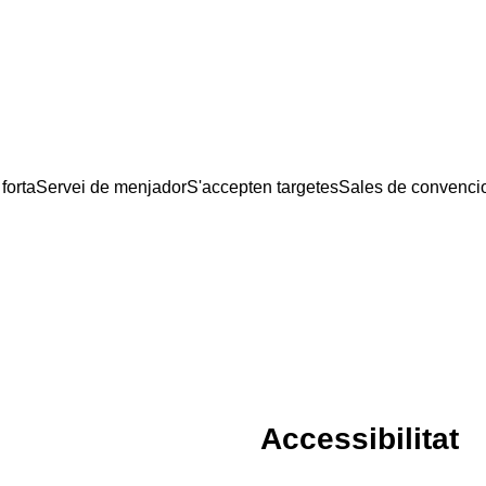
forta
Servei de menjador
S'accepten targetes
Sales de convenci
Accessibilitat