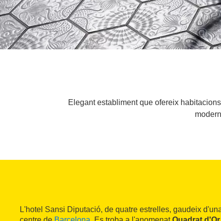
Elegant establiment que ofereix habitacions
moderni
L'hotel Sansi Diputació, de quatre estrelles, gaudeix d'una
centre de
Barcelona
. Es troba a l'anomenat
Quadrat d'Or