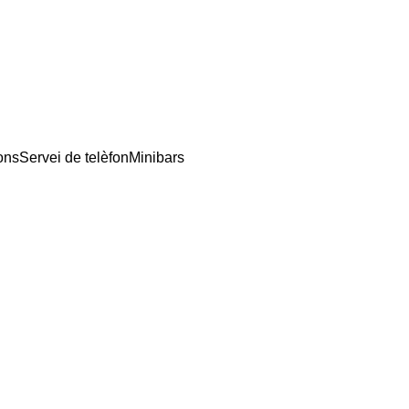
ons
Servei de telèfon
Minibars