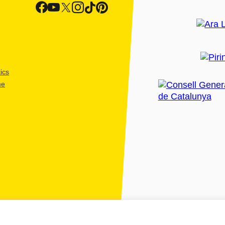
ics
me