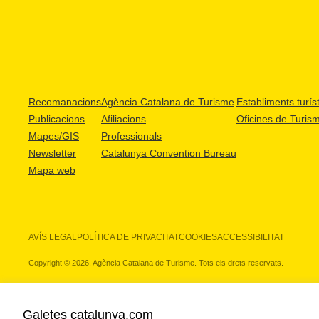
Recomanacions
Agència Catalana de Turisme
Establiments turíst
Publicacions
Afiliacions
Oficines de Turis
Mapes/GIS
Professionals
Newsletter
Catalunya Convention Bureau
Mapa web
AVÍS LEGAL
POLÍTICA DE PRIVACITAT
COOKIES
ACCESSIBILITAT
Copyright © 2026. Agència Catalana de Turisme. Tots els drets reservats.
Galetes catalunya.com