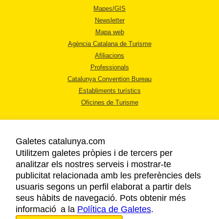
Mapes/GIS
Newsletter
Mapa web
Agència Catalana de Turisme
Afiliacions
Professionals
Catalunya Convention Bureau
Establiments turístics
Oficines de Turisme
Galetes catalunya.com
Utilitzem galetes pròpies i de tercers per
analitzar els nostres serveis i mostrar-te
AVÍS LEGAL
publicitat relacionada amb les preferències dels
POLÍTICA DE PRIVACITAT
usuaris segons un perfil elaborat a partir dels
COOKIES
seus hàbits de navegació. Pots obtenir més
informació a la
Política de Galetes
ACCESSIBILITAT
.