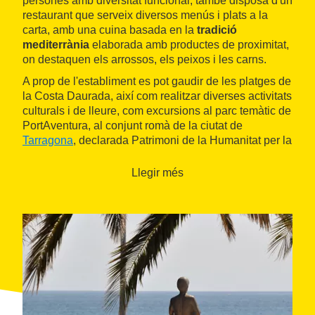
persones amb diversitat funcional, també disposa d'un
restaurant que serveix diversos menús i plats a la
carta, amb una cuina basada en la
tradició
mediterrània
elaborada amb productes de proximitat,
on destaquen els arrossos, els peixos i les carns.
A prop de l'establiment es pot gaudir de les platges de
la Costa Daurada, així com realitzar diverses activitats
culturals i de lleure, com excursions al parc temàtic de
PortAventura, al conjunt romà de la ciutat de
Tarragona
, declarada Patrimoni de la Humanitat per la
Unesco, o al
Parc Natural del Delta de l'Ebre
.
Llegir més