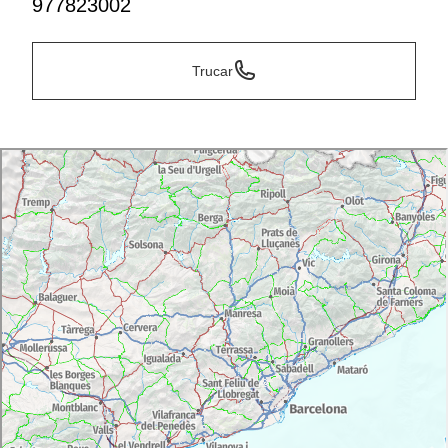
977823002
Trucar