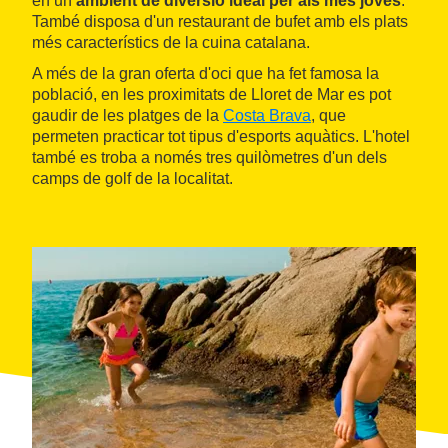
en un
ambient de diversió ideal per als més joves
.
També disposa d'un restaurant de bufet amb els plats
més característics de la cuina catalana.
A més de la gran oferta d'oci que ha fet famosa la
població, en les proximitats de Lloret de Mar es pot
gaudir de les platges de la
Costa Brava
, que
permeten practicar tot tipus d'esports aquàtics. L'hotel
també es troba a només tres quilòmetres d'un dels
camps de golf de la localitat.