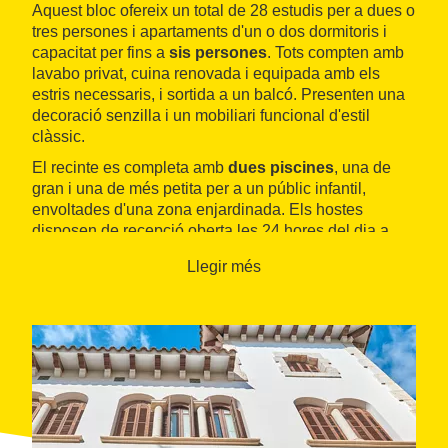
Aquest bloc ofereix un total de 28 estudis per a dues o
tres persones i apartaments d'un o dos dormitoris i
capacitat per fins a
sis persones
. Tots compten amb
lavabo privat, cuina renovada i equipada amb els
estris necessaris, i sortida a un balcó. Presenten una
decoració senzilla i un mobiliari funcional d'estil
clàssic.
El recinte es completa amb
dues piscines
, una de
gran i una de més petita per a un públic infantil,
envoltades d'una zona enjardinada. Els hostes
disposen de recepció oberta les 24 hores del dia a
l'hotel
Sunway Playa Golf & Spa
i poden fer ús del
Llegir més
servei gratuït de bicicletes de lloguer.