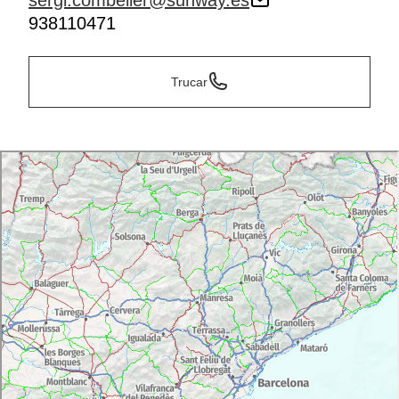
sergi.combeller@sunway.es
938110471
Trucar