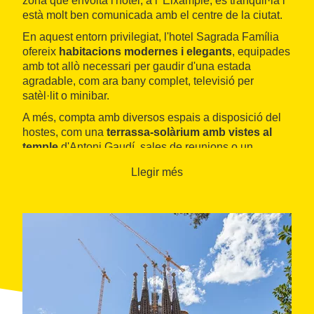
zona que envolta l'hotel, a l' Eixample, és tranquil·la i
està molt ben comunicada amb el centre de la ciutat.
En aquest entorn privilegiat, l'hotel Sagrada Família
ofereix
habitacions modernes i elegants
, equipades
amb tot allò necessari per gaudir d'una estada
agradable, com ara bany complet, televisió per
satèl·lit o minibar.
A més, compta amb diversos espais a disposició del
hostes, com una
terrassa-solàrium amb vistes al
temple
d'Antoni Gaudí, sales de reunions o un
menjador on se serveixen esmorzars tipus bufet. A
Llegir més
només cinquanta metres de l'hotel es troba un club
esportiu.