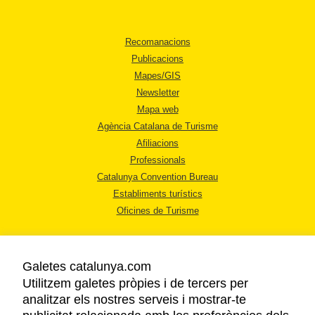
Recomanacions
Publicacions
Mapes/GIS
Newsletter
Mapa web
Agència Catalana de Turisme
Afiliacions
Professionals
Catalunya Convention Bureau
Establiments turístics
Oficines de Turisme
Galetes catalunya.com
Utilitzem galetes pròpies i de tercers per
analitzar els nostres serveis i mostrar-te
AVÍS LEGAL