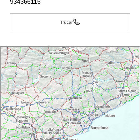
934366115
Trucar