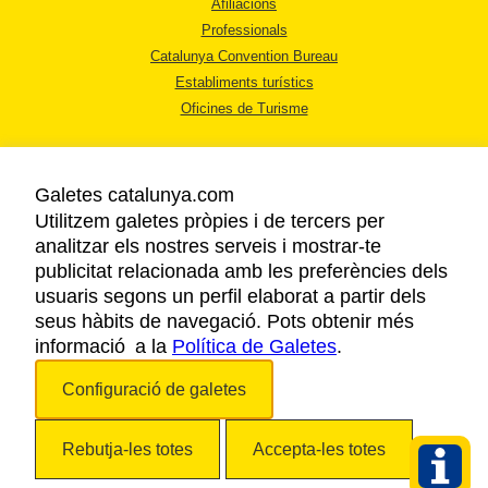
Afiliacions
Professionals
Catalunya Convention Bureau
Establiments turístics
Oficines de Turisme
Galetes catalunya.com
Utilitzem galetes pròpies i de tercers per
analitzar els nostres serveis i mostrar-te
AVÍS LEGAL
publicitat relacionada amb les preferències dels
POLÍTICA DE PRIVACITAT
usuaris segons un perfil elaborat a partir dels
COOKIES
seus hàbits de navegació. Pots obtenir més
informació a la
Política de Galetes
ACCESSIBILITAT
.
Configuració de galetes
Copyright © 2026. Agència Catalana de Turisme. Tots els drets reservats.
Rebutja-les totes
Accepta-les totes