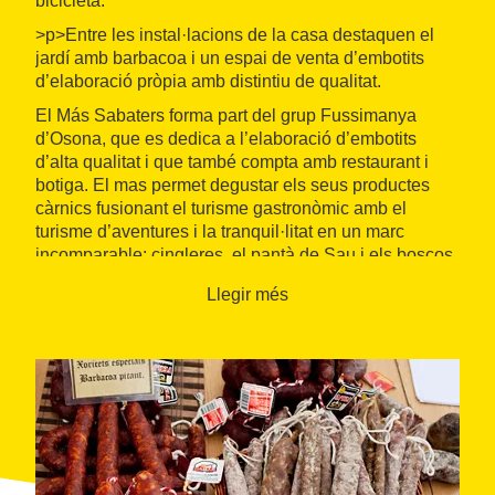
bicicleta.
>p>Entre les instal·lacions de la casa destaquen el
jardí amb barbacoa i un espai de venta d’embotits
d’elaboració pròpia amb distintiu de qualitat.
El Más Sabaters forma part del grup Fussimanya
d’Osona, que es dedica a l’elaboració d’embotits
d’alta qualitat i que també compta amb restaurant i
botiga. El mas permet degustar els seus productes
càrnics fusionant el turisme gastronòmic amb el
turisme d’aventures i la tranquil·litat en un marc
incomparable: cingleres, el pantà de Sau i els boscos
humits de la Vall.
Llegir més