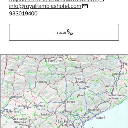
info@royalramblashotel.com
933019400
Trucar