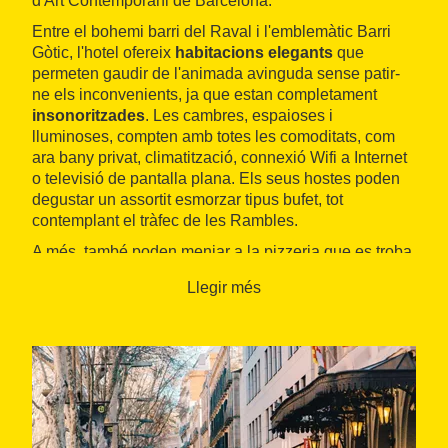
d'Art Contemporani de Barcelona.
Entre el bohemi barri del Raval i l'emblemàtic Barri
Gòtic, l'hotel ofereix
habitacions elegants
que
permeten gaudir de l'animada avinguda sense patir-
ne els inconvenients, ja que estan completament
insonoritzades
. Les cambres, espaioses i
lluminoses, compten amb totes les comoditats, com
ara bany privat, climatització, connexió Wifi a Internet
o televisió de pantalla plana. Els seus hostes poden
degustar un assortit esmorzar tipus bufet, tot
contemplant el tràfec de les Rambles.
A més, també poden menjar a la pizzeria que es troba
a la planta baixa de l'edifici o descansar al seu
Llegir més
lounge
, una sala de relaxament amb una pantalla de
grans dimensions i servei de bar.