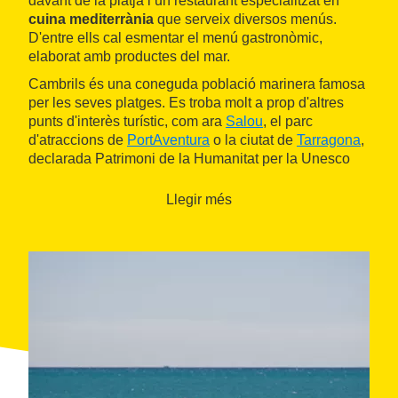
davant de la platja i un restaurant especialitzat en
cuina mediterrània
que serveix diversos menús.
D'entre ells cal esmentar el menú gastronòmic,
elaborat amb productes del mar.
Cambrils és una coneguda població marinera famosa
per les seves platges. Es troba molt a prop d'altres
punts d'interès turístic, com ara
Salou
, el parc
d'atraccions de
PortAventura
o la ciutat de
Tarragona
,
declarada Patrimoni de la Humanitat per la Unesco
gràcies al seu conjunt romà.
Llegir més